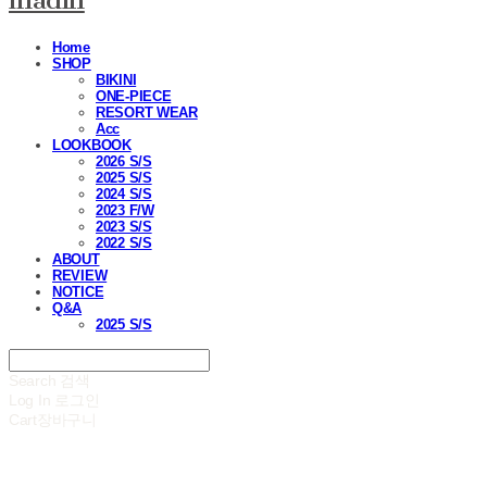
madin
Home
SHOP
BIKINI
ONE-PIECE
RESORT WEAR
Acc
LOOKBOOK
2026 S/S
2025 S/S
2024 S/S
2023 F/W
2023 S/S
2022 S/S
ABOUT
REVIEW
NOTICE
Q&A
2025 S/S
Search
검색
Log In
로그인
Cart
장바구니