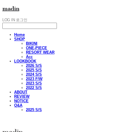
madin
LOG IN
로그인
Home
SHOP
BIKINI
ONE-PIECE
RESORT WEAR
Acc
LOOKBOOK
2026 S/S
2025 S/S
2024 S/S
2023 F/W
2023 S/S
2022 S/S
ABOUT
REVIEW
NOTICE
Q&A
2025 S/S