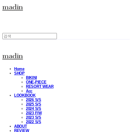
madin
madin
Home
SHOP
BIKINI
ONE-PIECE
RESORT WEAR
Acc
LOOKBOOK
2026 S/S
2025 S/S
2024 S/S
2023 F/W
2023 S/S
2022 S/S
ABOUT
REVIEW