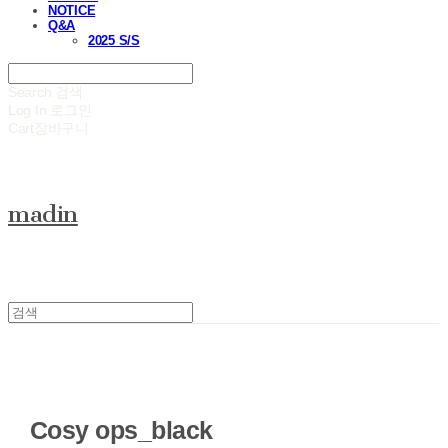
NOTICE
Q&A
2025 S/S
Search
검색
Log In
로그인
Cart
장바구니
madin
Cosy ops_black