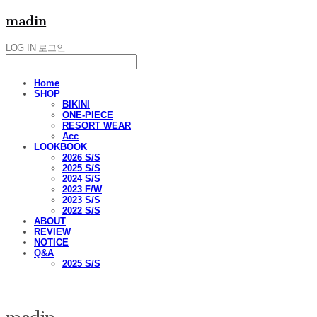
madin
LOG IN
로그인
Home
SHOP
BIKINI
ONE-PIECE
RESORT WEAR
Acc
LOOKBOOK
2026 S/S
2025 S/S
2024 S/S
2023 F/W
2023 S/S
2022 S/S
ABOUT
REVIEW
NOTICE
Q&A
2025 S/S