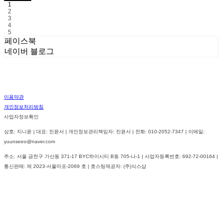
1
2
3
4
5
페이스북
네이버 블로그
이용약관
개인정보처리방침
사업자정보확인
상호: 지니윤 | 대표: 진윤서 | 개인정보관리책임자: 진윤서 | 전화: 010-2052-7347 | 이메일:
yuunseeo@naver.com
주소: 서울 금천구 가산동 371-17 BYC하이시티 B동 705-나-1 | 사업자등록번호:
692-72-00164
|
통신판매:
제 2023-서울마포-2069 호
| 호스팅제공자: (주)식스샵