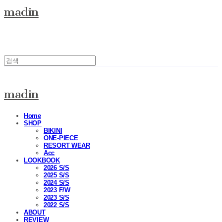
madin
madin
Home
SHOP
BIKINI
ONE-PIECE
RESORT WEAR
Acc
LOOKBOOK
2026 S/S
2025 S/S
2024 S/S
2023 F/W
2023 S/S
2022 S/S
ABOUT
REVIEW