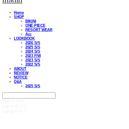
madin
Home
SHOP
BIKINI
ONE-PIECE
RESORT WEAR
Acc
LOOKBOOK
2026 S/S
2025 S/S
2024 S/S
2023 F/W
2023 S/S
2022 S/S
ABOUT
REVIEW
NOTICE
Q&A
2025 S/S
Search
검색
Log In
로그인
Cart
장바구니