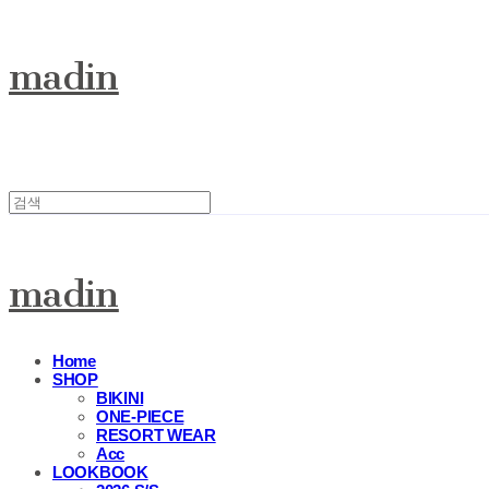
madin
madin
Home
SHOP
BIKINI
ONE-PIECE
RESORT WEAR
Acc
LOOKBOOK