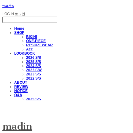
madin
LOG IN
로그인
Home
SHOP
BIKINI
ONE-PIECE
RESORT WEAR
Acc
LOOKBOOK
2026 S/S
2025 S/S
2024 S/S
2023 F/W
2023 S/S
2022 S/S
ABOUT
REVIEW
NOTICE
Q&A
2025 S/S
madin