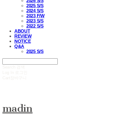
2026 S/S
2025 S/S
2024 S/S
2023 F/W
2023 S/S
2022 S/S
ABOUT
REVIEW
NOTICE
Q&A
2025 S/S
Search
검색
Log In
로그인
Cart
장바구니
madin