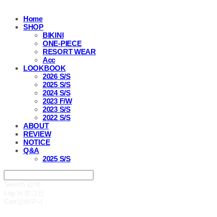
Home
SHOP
BIKINI
ONE-PIECE
RESORT WEAR
Acc
LOOKBOOK
2026 S/S
2025 S/S
2024 S/S
2023 F/W
2023 S/S
2022 S/S
ABOUT
REVIEW
NOTICE
Q&A
2025 S/S
Search
검색
Log In
로그인
Cart
장바구니