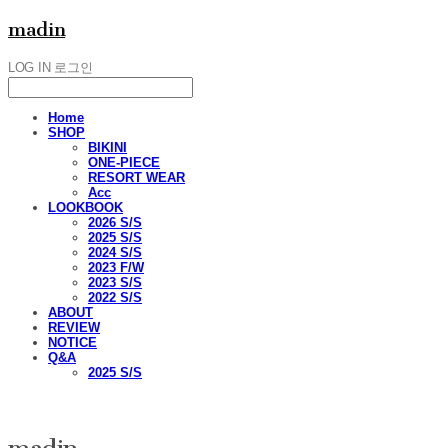
madin
LOG IN
로그인
Home
SHOP
BIKINI
ONE-PIECE
RESORT WEAR
Acc
LOOKBOOK
2026 S/S
2025 S/S
2024 S/S
2023 F/W
2023 S/S
2022 S/S
ABOUT
REVIEW
NOTICE
Q&A
2025 S/S