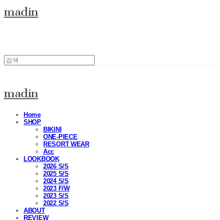
madin
madin
Home
SHOP
BIKINI
ONE-PIECE
RESORT WEAR
Acc
LOOKBOOK
2026 S/S
2025 S/S
2024 S/S
2023 F/W
2023 S/S
2022 S/S
ABOUT
REVIEW