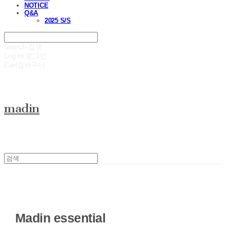
NOTICE
Q&A
2025 S/S
Search
검색
Log In
로그인
Cart
장바구니
madin
Madin essential