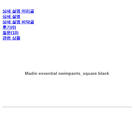
상세 설명 머리글
상세 설명
상세 설명 바닥글
후기(0)
질문(10)
관련 상품
Madin essential swimpants_square black