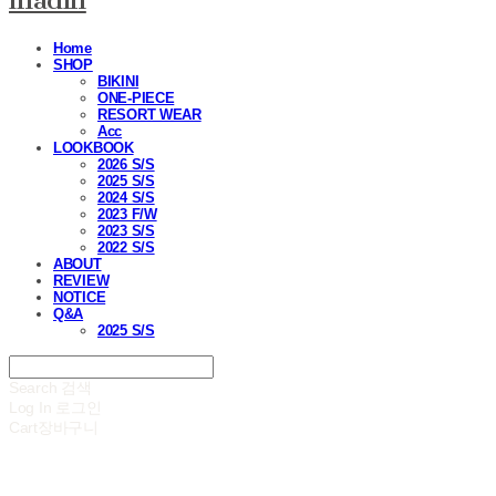
madin
Home
SHOP
BIKINI
ONE-PIECE
RESORT WEAR
Acc
LOOKBOOK
2026 S/S
2025 S/S
2024 S/S
2023 F/W
2023 S/S
2022 S/S
ABOUT
REVIEW
NOTICE
Q&A
2025 S/S
Search
검색
Log In
로그인
Cart
장바구니