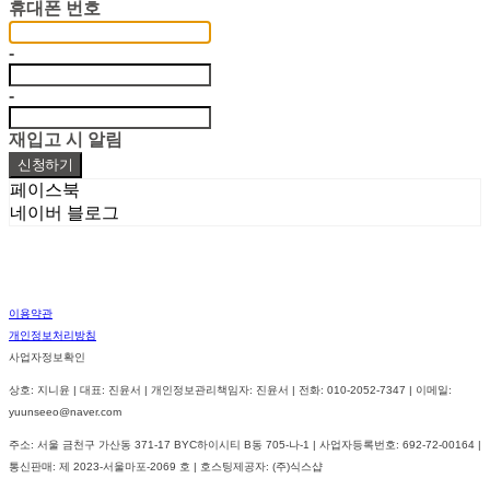
휴대폰 번호
-
-
재입고 시 알림
신청하기
페이스북
네이버 블로그
이용약관
개인정보처리방침
사업자정보확인
상호: 지니윤 | 대표: 진윤서 | 개인정보관리책임자: 진윤서 | 전화: 010-2052-7347 | 이메일:
yuunseeo@naver.com
주소: 서울 금천구 가산동 371-17 BYC하이시티 B동 705-나-1 | 사업자등록번호:
692-72-00164
|
통신판매:
제 2023-서울마포-2069 호
| 호스팅제공자: (주)식스샵