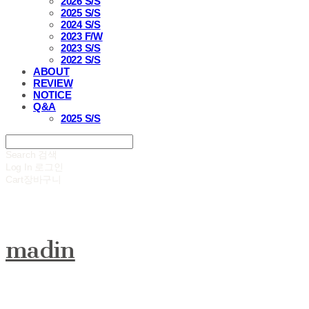
2026 S/S
2025 S/S
2024 S/S
2023 F/W
2023 S/S
2022 S/S
ABOUT
REVIEW
NOTICE
Q&A
2025 S/S
Search
검색
Log In
로그인
Cart
장바구니
madin