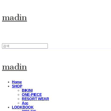
madin
madin
Home
SHOP
BIKINI
ONE-PIECE
RESORT WEAR
Acc
LOOKBOOK