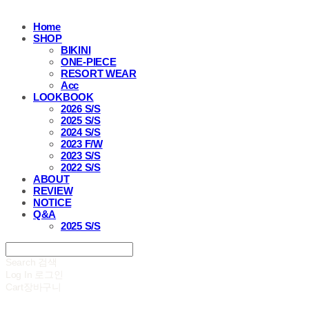
Home
SHOP
BIKINI
ONE-PIECE
RESORT WEAR
Acc
LOOKBOOK
2026 S/S
2025 S/S
2024 S/S
2023 F/W
2023 S/S
2022 S/S
ABOUT
REVIEW
NOTICE
Q&A
2025 S/S
Search
검색
Log In
로그인
Cart
장바구니