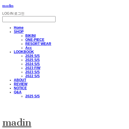
madin
LOG IN
로그인
Home
SHOP
BIKINI
ONE-PIECE
RESORT WEAR
Acc
LOOKBOOK
2026 S/S
2025 S/S
2024 S/S
2023 F/W
2023 S/S
2022 S/S
ABOUT
REVIEW
NOTICE
Q&A
2025 S/S
madin