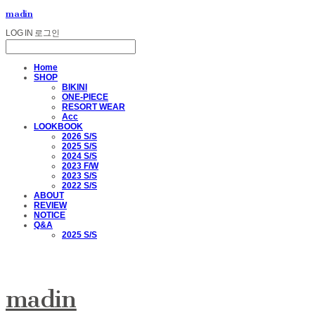
madin
LOG IN
로그인
Home
SHOP
BIKINI
ONE-PIECE
RESORT WEAR
Acc
LOOKBOOK
2026 S/S
2025 S/S
2024 S/S
2023 F/W
2023 S/S
2022 S/S
ABOUT
REVIEW
NOTICE
Q&A
2025 S/S
madin