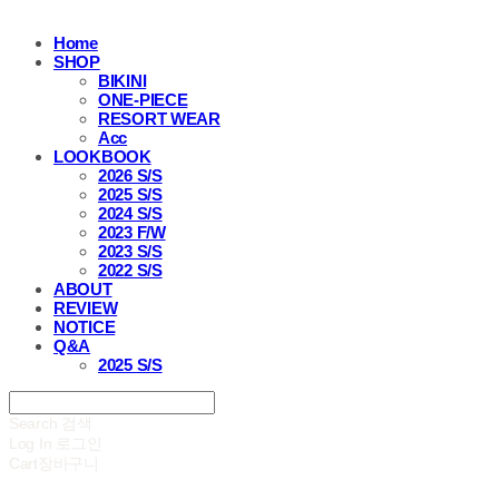
Home
SHOP
BIKINI
ONE-PIECE
RESORT WEAR
Acc
LOOKBOOK
2026 S/S
2025 S/S
2024 S/S
2023 F/W
2023 S/S
2022 S/S
ABOUT
REVIEW
NOTICE
Q&A
2025 S/S
Search
검색
Log In
로그인
Cart
장바구니