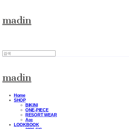
madin
madin
Home
SHOP
BIKINI
ONE-PIECE
RESORT WEAR
Acc
LOOKBOOK