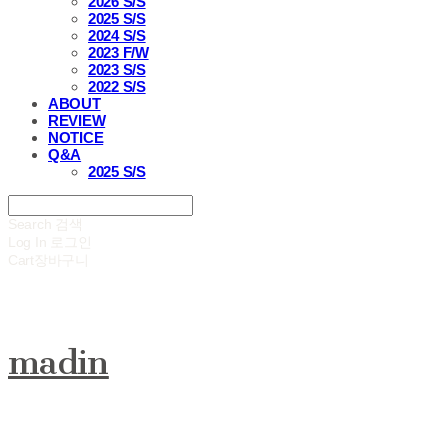
2026 S/S
2025 S/S
2024 S/S
2023 F/W
2023 S/S
2022 S/S
ABOUT
REVIEW
NOTICE
Q&A
2025 S/S
Search
검색
Log In
로그인
Cart
장바구니
madin