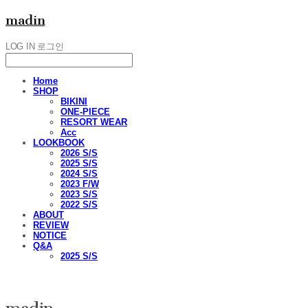
madin
LOG IN
로그인
Home
SHOP
BIKINI
ONE-PIECE
RESORT WEAR
Acc
LOOKBOOK
2026 S/S
2025 S/S
2024 S/S
2023 F/W
2023 S/S
2022 S/S
ABOUT
REVIEW
NOTICE
Q&A
2025 S/S