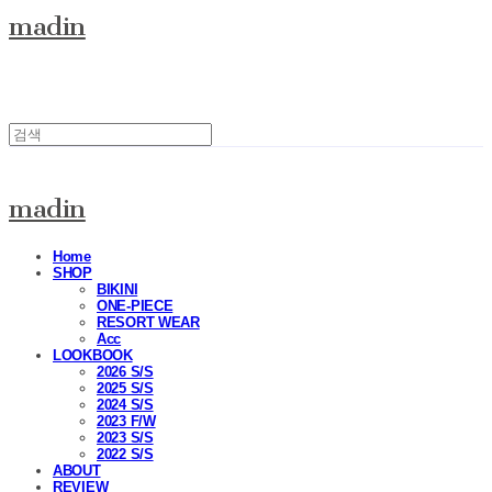
madin
madin
Home
SHOP
BIKINI
ONE-PIECE
RESORT WEAR
Acc
LOOKBOOK
2026 S/S
2025 S/S
2024 S/S
2023 F/W
2023 S/S
2022 S/S
ABOUT
REVIEW