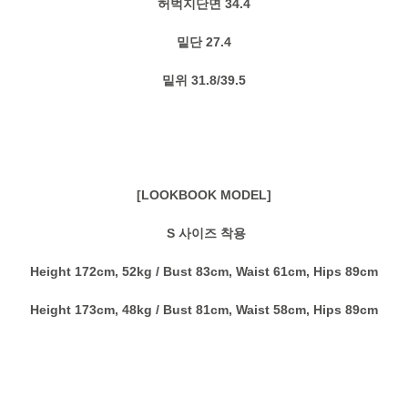
허벅지단면 34.4
밑단 27.4
밑위 31.8/39.5
[LOOKBOOK MODEL]
S 사이즈 착용
Height 172cm, 52kg / Bust 83cm, Waist 61cm, Hips 89cm
Height 173cm, 48kg / Bust 81cm, Waist 58cm, Hips 89cm