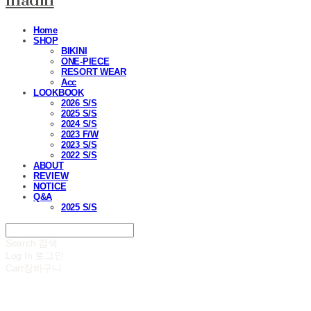
madin
Home
SHOP
BIKINI
ONE-PIECE
RESORT WEAR
Acc
LOOKBOOK
2026 S/S
2025 S/S
2024 S/S
2023 F/W
2023 S/S
2022 S/S
ABOUT
REVIEW
NOTICE
Q&A
2025 S/S
Search
검색
Log In
로그인
Cart
장바구니